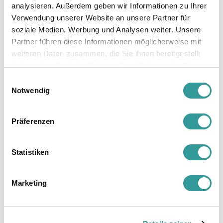
analysieren. Außerdem geben wir Informationen zu Ihrer
Verwendung unserer Website an unsere Partner für
soziale Medien, Werbung und Analysen weiter. Unsere
Partner führen diese Informationen möglicherweise mit
weiteren Daten zusammen, die Sie ihnen bereitgestellt
haben oder die sie im Rahmen Ihrer Nutzung der Dienste
gesammelt haben.
Einwilligungsauswahl
Notwendig
Präferenzen
Tippgeber & Affiliatepartner
auch ohne §34c
Statistiken
Was wir von Ihnen benötigen:
Marketing
ausgefüllter Partnerdatenbogen (wird Ihnen
zugesandt)