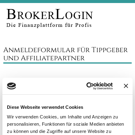
Anmeldeformular für Tippgeber
und Affiliatepartner
Bitte befüllen Sie das nebenstehende Formular
vollständig und wahrheitsgemäß aus. Aufbauend auf
diesen Daten wird Ihr Account angelegt und Ihr
Kooperationsvertrag erstellt.
Diese Webseite verwendet Cookies
Nach Absenden des Formulars erhalten Sie Ihren
Wir verwenden Cookies, um Inhalte und Anzeigen zu
persönlichen Account. Die Freischaltung erfolgt nach
personalisieren, Funktionen für soziale Medien anbieten
Prüfung der Angaben und beidseitiger Unterschrift des
Kooperationsvertrages.
zu können und die Zugriffe auf unsere Website zu